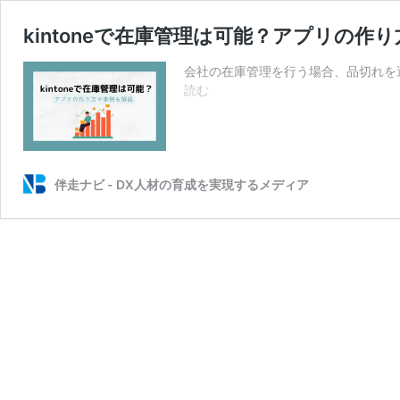
kintoneで在庫管理は可能？アプリの作
会社の在庫管理を行う場合、品切れを
kintone
読む
で
在
庫
管
理
伴走ナビ - DX人材の育成を実現するメディア
は
可
能？
ア
プ
リ
の
作
り
方
や