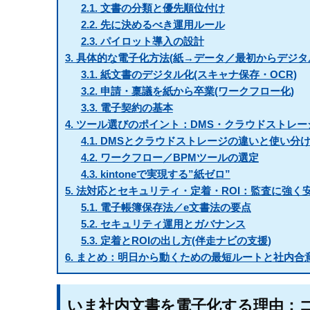
2.1.
文書の分類と優先順位付け
2.2.
先に決めるべき運用ルール
2.3.
パイロット導入の設計
3.
具体的な電子化方法(紙→データ／最初からデジタ
3.1.
紙文書のデジタル化(スキャナ保存・OCR)
3.2.
申請・稟議を紙から卒業(ワークフロー化)
3.3.
電子契約の基本
4.
ツール選びのポイント：DMS・クラウドストレージ・
4.1.
DMSとクラウドストレージの違いと使い分
4.2.
ワークフロー／BPMツールの選定
4.3.
kintoneで実現する”紙ゼロ”
5.
法対応とセキュリティ・定着・ROI：監査に強く
5.1.
電子帳簿保存法／e文書法の要点
5.2.
セキュリティ運用とガバナンス
5.3.
定着とROIの出し方(伴走ナビの支援)
6.
まとめ：明日から動くための最短ルートと社内合
いま社内文書を電子化する理由：