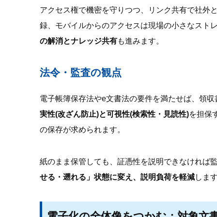
アクセス権で機密を守りつつ、リンク共有で社外
録、モバイルからのアクセスは現場の小さなスト
の解消とナレッジ共有
も進みます。
法令・監査の観点
電子帳簿保存法やe文書法の要件を満たせば、領収
実性(改ざん防止)と可視性(検索性・見読性)
を担保
の保存が求められます。
紙のまま保管しても、証憑性を説明できなければ
せる・遡れる」状態に変え、説明負荷を軽減
しま
電子化の全体像をつかむ：対象文