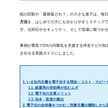
紙の回覧や「最新版どれ？」の小さな迷子は、毎
方法
を、はじめての方にも分かりやすくステップ
方、法対応やセキュリティ、そして現場に根づか
事例が豊富でDXの内製化を支援する伴走ナビの知見
き出せる実践ガイドにしました。
1.
いま社内文書を電子化する理由：コスト・スピー
1.1.
紙運用の非効率が生むムダ
1.2.
電子化の主要メリット
1.3.
法令・監査の観点
2.
電子化の全体像をつかむ：対象文書の棚卸しから