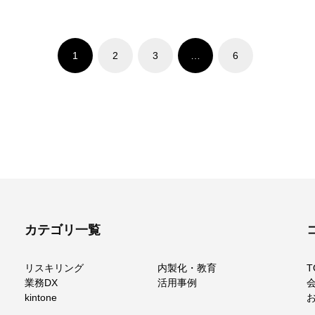
1
2
3
…
6
カテゴリ一覧
リスキリング
内製化・教育
T
業務DX
活用事例
kintone