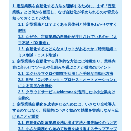
1.
定型業務を自動化する方法を理解するために、まず「定型
業務」とは何かを整理し、なぜ自動化が求められるのか背景を
知っておくことが大切
1.1.
定型業務とは？よくある具体例と特徴をわかりやすく
解説
1.2.
なぜ今、定型業務の自動化が注目されているのか（人
手不足・DX推進）
1.3.
自動化するとどんなメリットがあるのか（時間短縮・
ミス削減・コスト削減）
2.
定型業務を自動化する具体的な方法には複数あり、業務内
容に合わせてツールや仕組みを選ぶことが成功のポイント
2.1.
エクセルマクロや関数を活用した手軽な自動化方法
2.2.
RPA（ロボティック・プロセス・オートメーション）
による高度な自動化
2.3.
クラウドサービスやkintoneを活用した中小企業向け
自動化
3.
定型業務自動化を成功させるためには、いきなり全社導入
するのではなく、段階的に小さく始めて効果を実感しながら広
げることが重要
3.1.
自動化の対象業務を洗い出す方法と優先順位のつけ方
3.2.
小さな業務から始めて改善を繰り返すステップアップ