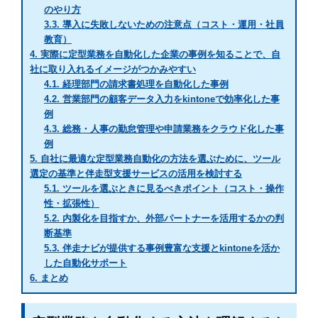
のやり方
3.3.
導入に失敗しないための注意点（コスト・運用・社員
教育）
4.
実際に定型業務を自動化した企業の事例を知ることで、自
社に取り入れるイメージがつかみやすい
4.1.
経理部門の請求書処理を自動化した事例
4.2.
営業部門の顧客データ入力をkintoneで効率化した事
例
4.3.
総務・人事の勤怠管理や申請業務をクラウド化した事
例
5.
自社に最適な定型業務自動化の方法を選ぶために、ツール
選定の基準と伴走型支援サービスの活用を検討する
5.1.
ツールを選ぶときに見るべきポイント（コスト・操作
性・拡張性）
5.2.
内製化を目指すか、外部パートナーを活用するかの判
断基準
5.3.
伴走ナビが提供する事例豊富な支援とkintoneを活か
した自動化サポート
6.
まとめ