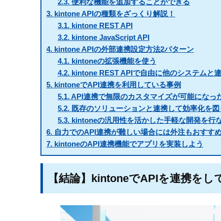
2.3.
便利な機能を追加することができる
3.
kintone APIの種類をざっくり解説！
3.1.
kintone REST API
3.2.
kintone JavaScript API
4.
kintone APIの外部連携設定方法2パターン
4.1.
kintoneの拡張機能を使う
4.2.
kintone REST APIで自由に他のシステム
5.
kintoneでAPI連携を利用している事例
5.1.
API連携で無限のカスタマイズが可能になっ
5.2.
既存のソリューションと連携して効率化を図
5.3.
kintoneの汎用性を活かした手軽な開発を行
6.
自力でのAPI連携が難しい場合には外注もおすす
7.
kintoneのAPI連携機能でアプリを実装しよう
【結論】kintoneでAPIを連携を