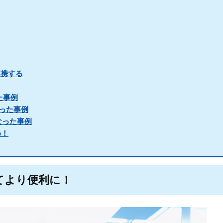
と連携する
た事例
った事例
なった事例
め！
してより便利に！