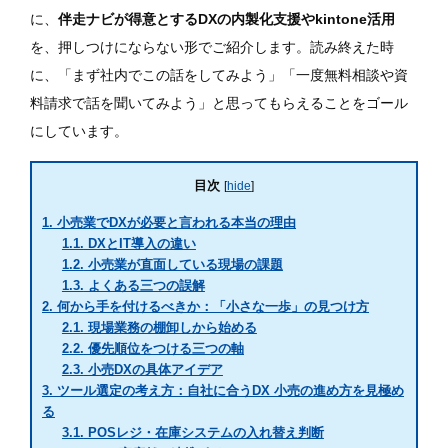
に、
伴走ナビが得意とするDXの内製化支援やkintone活用
を、押しつけにならない形でご紹介します。読み終えた時
に、「まず社内でこの話をしてみよう」「一度無料相談や資
料請求で話を聞いてみよう」と思ってもらえることをゴール
にしています。
目次
[
hide
]
1.
小売業でDXが必要と言われる本当の理由
1.1.
DXとIT導入の違い
1.2.
小売業が直面している現場の課題
1.3.
よくある三つの誤解
2.
何から手を付けるべきか：「小さな一歩」の見つけ方
2.1.
現場業務の棚卸しから始める
2.2.
優先順位をつける三つの軸
2.3.
小売DXの具体アイデア
3.
ツール選定の考え方：自社に合うDX 小売の進め方を見極め
る
3.1.
POSレジ・在庫システムの入れ替え判断