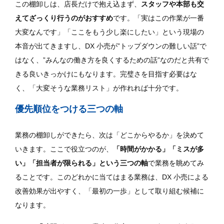
この棚卸しは、店長だけで抱え込まず、
スタッフや本部も交
えてざっくり行うのがおすすめ
です。「実はこの作業が一番
大変なんです」「ここをもう少し楽にしたい」という現場の
本音が出てきますし、DX 小売が”トップダウンの難しい話”で
はなく、”みんなの働き方を良くするための話”なのだと共有で
きる良いきっかけにもなります。完璧さを目指す必要はな
く、「大変そうな業務リスト」が作れれば十分です。
優先順位をつける三つの軸
業務の棚卸しができたら、次は「どこからやるか」を決めて
いきます。ここで役立つのが、
「時間がかかる」「ミスが多
い」「担当者が限られる」という三つの軸
で業務を眺めてみ
ることです。このどれかに当てはまる業務は、DX 小売による
改善効果が出やすく、「最初の一歩」として取り組む候補に
なります。