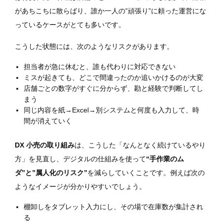
があちこちに散らばり、誰か一人の”頑張り”に頼った運営にな
っているケースがとても多いです。
こうした状態には、次のようなリスクがあります。
担当者が急に休むと、誰も代わりに対応できない
ミスが起きても、どこで間違ったのか追いかけるのが大変
店舗ごとの数字がすぐに分からず、勘と経験で判断してし
まう
同じ内容を紙→Excel→別システムと何度も入力して、時
間が消えていく
DX 小売の取り組み
は、こうした「なんとなく続けているやり
方」を見直し、デジタルの仕組みを使って
“手作業のム
ダ”と”属人化のリスク”
を減らしていくことです。例えば次の
ようなイメージが分かりやすいでしょう。
棚卸しをタブレット入力にし、その場で在庫数が集計され
る