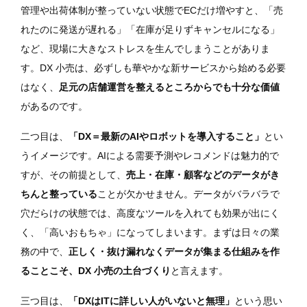
管理や出荷体制が整っていない状態でECだけ増やすと、「売
れたのに発送が遅れる」「在庫が足りずキャンセルになる」
など、現場に大きなストレスを生んでしまうことがありま
す。DX 小売は、必ずしも華やかな新サービスから始める必要
はなく、
足元の店舗運営を整えるところからでも十分な価値
があるのです。
二つ目は、
「DX＝最新のAIやロボットを導入すること」
とい
うイメージです。AIによる需要予測やレコメンドは魅力的で
すが、その前提として、
売上・在庫・顧客などのデータがき
ちんと整っている
ことが欠かせません。データがバラバラで
穴だらけの状態では、高度なツールを入れても効果が出にく
く、「高いおもちゃ」になってしまいます。まずは日々の業
務の中で、
正しく・抜け漏れなくデータが集まる仕組みを作
ることこそ、DX 小売の土台づくり
と言えます。
三つ目は、
「DXはITに詳しい人がいないと無理」
という思い