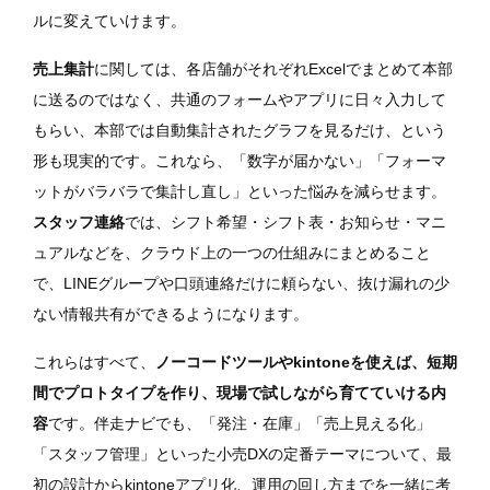
ルに変えていけます。
売上集計
に関しては、各店舗がそれぞれExcelでまとめて本部
に送るのではなく、共通のフォームやアプリに日々入力して
もらい、本部では自動集計されたグラフを見るだけ、という
形も現実的です。これなら、「数字が届かない」「フォーマ
ットがバラバラで集計し直し」といった悩みを減らせます。
スタッフ連絡
では、シフト希望・シフト表・お知らせ・マニ
ュアルなどを、クラウド上の一つの仕組みにまとめること
で、LINEグループや口頭連絡だけに頼らない、抜け漏れの少
ない情報共有ができるようになります。
これらはすべて、
ノーコードツールやkintoneを使えば、短期
間でプロトタイプを作り、現場で試しながら育てていける内
容
です。伴走ナビでも、「発注・在庫」「売上見える化」
「スタッフ管理」といった小売DXの定番テーマについて、最
初の設計からkintoneアプリ化、運用の回し方までを一緒に考