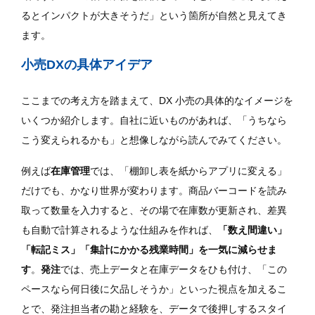
るとインパクトが大きそうだ」という箇所が自然と見えてき
ます。
小売DXの具体アイデア
ここまでの考え方を踏まえて、DX 小売の具体的なイメージを
いくつか紹介します。自社に近いものがあれば、「うちなら
こう変えられるかも」と想像しながら読んでみてください。
例えば
在庫管理
では、「棚卸し表を紙からアプリに変える」
だけでも、かなり世界が変わります。商品バーコードを読み
取って数量を入力すると、その場で在庫数が更新され、差異
も自動で計算されるような仕組みを作れば、
「数え間違い」
「転記ミス」「集計にかかる残業時間」を一気に減らせま
す
。
発注
では、売上データと在庫データをひも付け、「この
ペースなら何日後に欠品しそうか」といった視点を加えるこ
とで、発注担当者の勘と経験を、データで後押しするスタイ