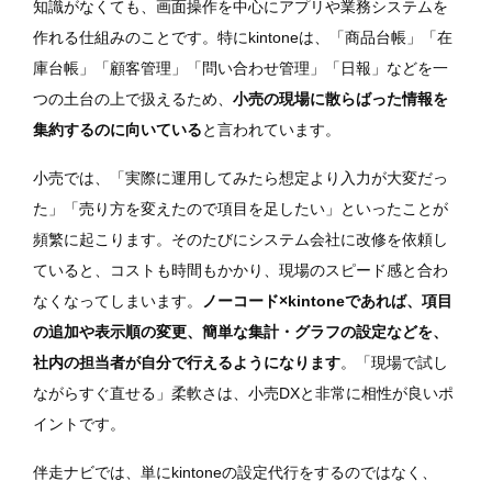
知識がなくても、画面操作を中心にアプリや業務システムを
作れる仕組みのことです。特にkintoneは、「商品台帳」「在
庫台帳」「顧客管理」「問い合わせ管理」「日報」などを一
つの土台の上で扱えるため、
小売の現場に散らばった情報を
集約するのに向いている
と言われています。
小売では、「実際に運用してみたら想定より入力が大変だっ
た」「売り方を変えたので項目を足したい」といったことが
頻繁に起こります。そのたびにシステム会社に改修を依頼し
ていると、コストも時間もかかり、現場のスピード感と合わ
なくなってしまいます。
ノーコード×kintoneであれば、項目
の追加や表示順の変更、簡単な集計・グラフの設定などを、
社内の担当者が自分で行えるようになります
。「現場で試し
ながらすぐ直せる」柔軟さは、小売DXと非常に相性が良いポ
イントです。
伴走ナビでは、単にkintoneの設定代行をするのではなく、