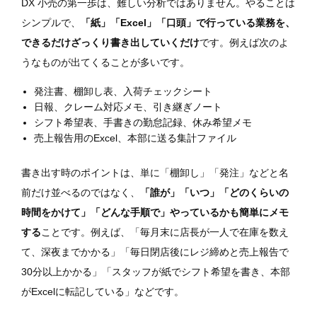
DX 小売の第一歩は、難しい分析ではありません。やることは
シンプルで、
「紙」「Excel」「口頭」で行っている業務を、
できるだけざっくり書き出していくだけ
です。例えば次のよ
うなものが出てくることが多いです。
発注書、棚卸し表、入荷チェックシート
日報、クレーム対応メモ、引き継ぎノート
シフト希望表、手書きの勤怠記録、休み希望メモ
売上報告用のExcel、本部に送る集計ファイル
書き出す時のポイントは、単に「棚卸し」「発注」などと名
前だけ並べるのではなく、
「誰が」「いつ」「どのくらいの
時間をかけて」「どんな手順で」やっているかも簡単にメモ
する
ことです。例えば、「毎月末に店長が一人で在庫を数え
て、深夜までかかる」「毎日閉店後にレジ締めと売上報告で
30分以上かかる」「スタッフが紙でシフト希望を書き、本部
がExcelに転記している」などです。