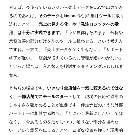
例えば、今使っているレジから売上データをCSVで出力でき
るのであれば、そのデータをkintoneや別の集計ツールに取り
込むことで、
「売上の見える化」や「発注ロジックへの活
用」は十分に実現できます
。「レジ自体はそのまま、分析や
業務改善の部分だけを別のツールに担わせる」という考え方
ですね。一方で、「売上データが全く出せない」「サポート
終了が近い」「店舗が増えているのに管理が追いつかない」
といった場合は、入れ替えを検討するタイミングかもしれま
せん。
どちらの場合でも、
いきなり全店舗を一気に変えるのではな
く、一部店舗でスモールスタート
して、現場の反応や運用の
しやすさを確かめることが重要です。伴走ナビのような外部
パートナーに相談する際も、「とにかく最新にしたい」では
なく、「今あるものを活かしつつ、足りない部分を埋めた
い」という意図を伝えることで、ムダな投資を抑えた現実的