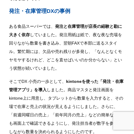
発注・在庫管理DXの事例
ある食品スーパーでは、
発注と在庫管理が店長の経験と勘に
大きく依存
していました。発注用紙は紙で、夜な夜な売場を
回りながら数量を書き込み、翌朝FAXで本部に送るスタイ
ル。繁忙期には、欠品や売れ残りが多発し、「なんとなくモ
ヤモヤするけれど、どこを直せばいいのか分からない」とい
う状態が続いていました。
そこでDX 小売の一歩として、
kintoneを使った「発注・在庫
管理アプリ」を導入
しました。商品マスタと発注画面を
kintone上に用意し、タブレットから数量を入力すると、その
場で在庫と売上の状況が見えるようにしました。さらに、
「前週同曜日の売上」「前年同月の売上」などの簡単な指標
も画面上で確認できるようにし、発注担当者が数字を参考に
しながら数量を決められるようにしたのです。