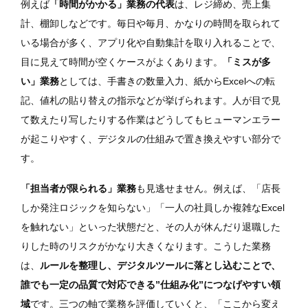
例えば
「時間がかかる」業務の代表
は、レジ締め、売上集
計、棚卸しなどです。毎日や毎月、かなりの時間を取られて
いる場合が多く、アプリ化や自動集計を取り入れることで、
目に見えて時間が空くケースがよくあります。
「ミスが多
い」業務
としては、手書きの数量入力、紙からExcelへの転
記、値札の貼り替えの指示などが挙げられます。人が目で見
て数えたり写したりする作業はどうしてもヒューマンエラー
が起こりやすく、デジタルの仕組みで置き換えやすい部分で
す。
「担当者が限られる」業務
も見逃せません。例えば、「店長
しか発注ロジックを知らない」「一人の社員しか複雑なExcel
を触れない」といった状態だと、その人が休んだり退職した
りした時のリスクがかなり大きくなります。こうした業務
は、
ルールを整理し、デジタルツールに落とし込むことで、
誰でも一定の品質で対応できる”仕組み化”につなげやすい領
域
です。三つの軸で業務を評価していくと、「ここから変え