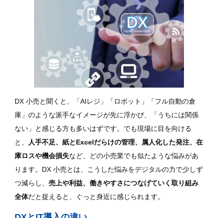
DX 小売と聞くと、「AIレジ」「ロボット」「フル自動の倉
庫」のような派手なイメージが先に浮かび、「うちには関係
ない」と感じる方も多いはずです。でも現場に目を向ける
と、
人手不足、紙とExcelだらけの管理、属人化した発注、在
庫ロスや機会損失
など、どの小売業でも似たような悩みがあ
ります。DX 小売とは、こうした悩みをデジタルの力で少しず
つ減らし、
売上や利益、働きやすさにつなげていく取り組み
全体
だと捉えると、ぐっと身近に感じられます。
DXとIT導入の違い