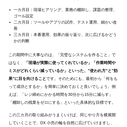
一カ月目：現場ヒアリング、業務の棚卸し、課題の整理、
ゴール設定
二カ月目：ツールやアプリの試作、テスト運用、細かい改
善
三カ月目：本番運用、効果の振り返り、次に広げるかどう
かの判断
この期間中に大事なのは、「完璧なシステムを作ること」で
はなく、
「現場が実際に使ってくれているか」「作業時間や
ミスがどれくらい減っているか」といった、”使われ方”と”効
果”に目を向けること
です。そのためにも、最初から「何をも
って成功とするか」を簡単に決めておくと良いでしょう。例
えば、「レジ締めにかかる時間を30分から15分に減らす」
「棚卸しの残業をゼロにする」といった具体的な目標です。
この三カ月の取り組みがうまくいけば、同じやり方を横展開
していくことで、DX 小売の輪を自然に広げていけますし、