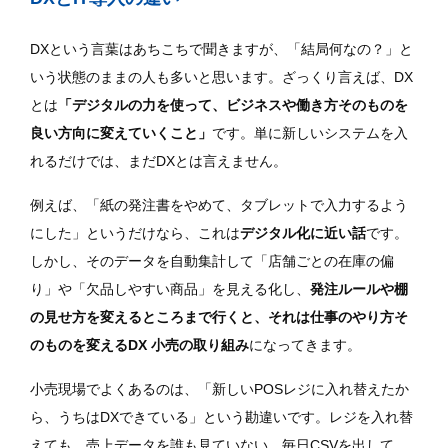
DXという言葉はあちこちで聞きますが、「結局何なの？」と
いう状態のままの人も多いと思います。ざっくり言えば、DX
とは
「デジタルの力を使って、ビジネスや働き方そのものを
良い方向に変えていくこと」
です。単に新しいシステムを入
れるだけでは、まだDXとは言えません。
例えば、「紙の発注書をやめて、タブレットで入力するよう
にした」というだけなら、これは
デジタル化に近い話
です。
しかし、そのデータを自動集計して「店舗ごとの在庫の偏
り」や「欠品しやすい商品」を見える化し、
発注ルールや棚
の見せ方を変えるところまで行くと、それは仕事のやり方そ
のものを変えるDX 小売の取り組み
になってきます。
小売現場でよくあるのは、「新しいPOSレジに入れ替えたか
ら、うちはDXできている」という勘違いです。レジを入れ替
えても、売上データを誰も見ていない、毎日CSVを出して