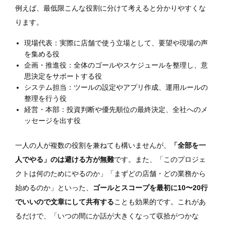
例えば、最低限こんな役割に分けて考えると分かりやすくな
ります。
現場代表：実際に店舗で使う立場として、要望や現場の声
を集める役
企画・推進役：全体のゴールやスケジュールを整理し、意
思決定をサポートする役
システム担当：ツールの設定やアプリ作成、運用ルールの
整理を行う役
経営・本部：投資判断や優先順位の最終決定、全社へのメ
ッセージを出す役
一人の人が複数の役割を兼ねても構いませんが、
「全部を一
人でやる」のは避ける方が無難
です。また、「このプロジェ
クトは何のためにやるのか」「まずどの店舗・どの業務から
始めるのか」といった、
ゴールとスコープを最初に10〜20行
でいいので文章にして共有する
ことも効果的です。これがあ
るだけで、「いつの間にか話が大きくなって収拾がつかな