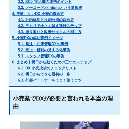
3.2.
ECと実店舗の連携ポイント
3.3.
ノーコード×kintoneという選択肢
4.
失敗しないDX 小売の進め方
4.1.
社内体制と役割分担の決め方
4.2.
三カ月で小さく試す進行ステップ
4.3.
振り返りと改善サイクルの回し方
5.
小売DXの成功事例イメージ
5.1.
発注・在庫管理DXの事例
5.2.
売上・粗利の見える化事例
5.3.
スタッフ管理DXの事例
6.
まとめ｜明日から動くための三つのステップ
6.1.
DX 小売成功のチェックリスト
6.2.
明日からできる最初の一歩
6.3.
外部パートナーをうまく使うコツ
小売業でDXが必要と言われる本当の理
由