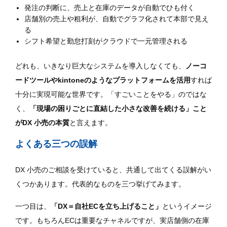
発注の判断に、売上と在庫のデータが自動でひも付く
店舗別の売上や粗利が、自動でグラフ化されて本部で見え
る
シフト希望と勤怠打刻がクラウドで一元管理される
どれも、いきなり巨大なシステムを導入しなくても、
ノーコ
ードツールやkintoneのようなプラットフォームを活用
すれば
十分に実現可能な世界です。「すごいことをやる」のではな
く、
「現場の困りごとに直結した小さな改善を続ける」こと
がDX 小売の本質
と言えます。
よくある三つの誤解
DX 小売のご相談を受けていると、共通して出てくる誤解がい
くつかあります。代表的なものを三つ挙げてみます。
一つ目は、
「DX＝自社ECを立ち上げること」
というイメージ
です。もちろんECは重要なチャネルですが、実店舗側の在庫